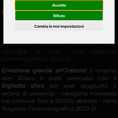
Accetto
Cinema Don Bosco!
Rifiuto
del 01 dicembre 2021
Cambia le mie impostazioni
Premiato ieri sera a Sorrento il nostro
Cinema per record di presenze - per
tipologia di sala-
nella Stagione
Cinematografica 2020-21.
Emozione grande all’Oratorio!
Il cinema
don Bosco è stato premiato con il
Biglietto d’oro
per aver raggiunto il
record di presenze - categoria monosala
nel comune fino a 50.000 abitanti - nella
Stagione Cinematografica 2020-21.