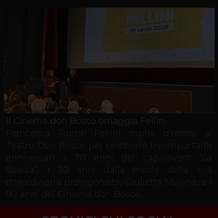
Il Cinema don Bosco omaggia Fellini
Francesca Fabbri Fellini ospite d’onore al
Teatro Don Bosco per celebrare tre importanti
anniversari: i 70 anni del capolavoro “La
Strada”, i 30 anni dalla morte della sua
straordinaria protagonista, Giulietta Masina, e i
90 anni del Cinema don Bosco.