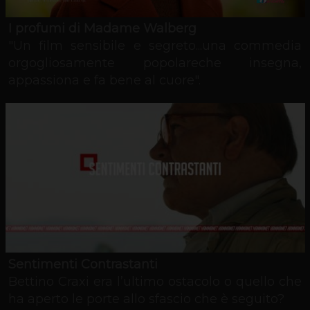
I profumi di Madame Walberg
"Un film sensibile e segreto...una commedia
orgogliosamente popolareche insegna,
appassiona e fa bene al cuore".
Sentimenti Contrastanti
Bettino Craxi era l’ultimo ostacolo o quello che
ha aperto le porte allo sfascio che è seguito?