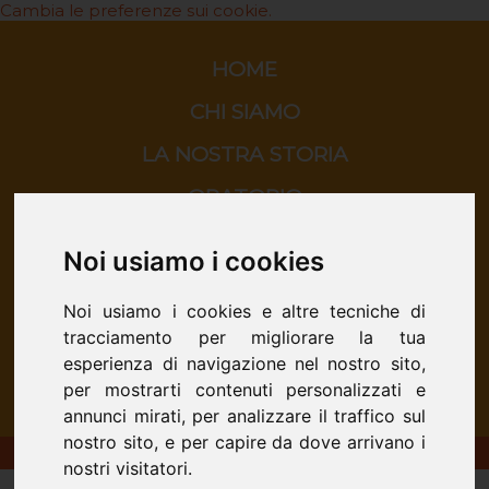
Cambia le preferenze sui cookie.
HOME
CHI SIAMO
LA NOSTRA STORIA
ORATORIO
SCUOLA
Noi usiamo i cookies
CINEMA
Noi usiamo i cookies e altre tecniche di
CONTATTI
tracciamento per migliorare la tua
esperienza di navigazione nel nostro sito,
per mostrarti contenuti personalizzati e
annunci mirati, per analizzare il traffico sul
nostro sito, e per capire da dove arrivano i
ORATORIO DON BOSCO - San Donà di Piave
nostri visitatori.