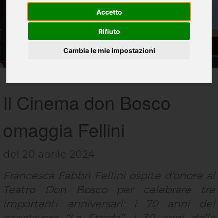
Accetto
Rifiuto
Cambia le mie impostazioni
Il Cinema don Bosco
omaggia Fellini
del 20 aprile 2024
Francesca Fabbri Fellini ospite d’onore al
Teatro Don Bosco per celebrare tre
importanti anniversari: i 70 anni del
capolavoro “La Strada”, i 30 anni dalla