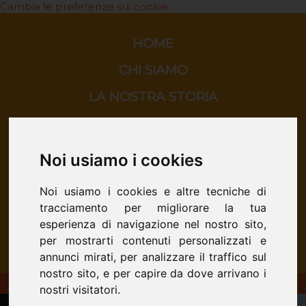
Cambia le preferenze sui cookie.
HOME
CHI SIAMO
LA NOSTRA STORIA
ORATORIO
SCUOLA
Noi usiamo i cookies
CINEMA
Noi usiamo i cookies e altre tecniche di
CONTATTI
tracciamento per migliorare la tua
esperienza di navigazione nel nostro sito,
per mostrarti contenuti personalizzati e
annunci mirati, per analizzare il traffico sul
nostro sito, e per capire da dove arrivano i
ORATORIO DON BOSCO - San Donà di Piave
nostri visitatori.