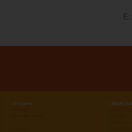
E
Chi Siamo
Attività E
Identità
Amici Dom
La nostra storia
Scout
Dopo la C
Oratorio
Scuola Pr