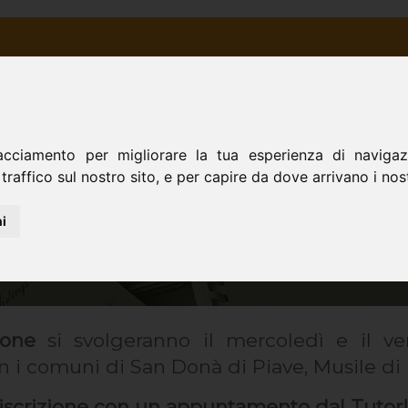
TRA STORIA
ORATORIO
SCUOLA
CINE
ORATORIO DON BOSCO - San Donà di Piave
acciamento per migliorare la tua esperienza di navigazi
traffico sul nostro sito, e per capire da dove arrivano i nostr
i
ione
si svolgeranno il mercoledì e il v
i comuni di San Donà di Piave, Musile di 
eiscrizione con un appuntamento dal Tutor!