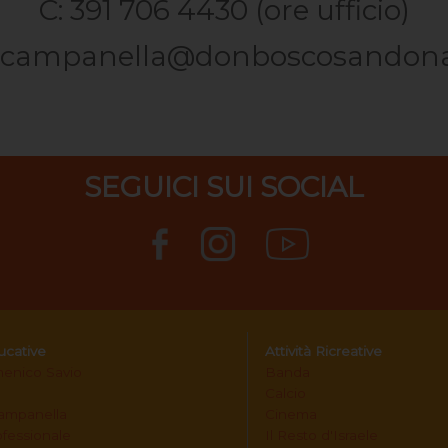
C: 391 706 4430 (ore ufficio)
: campanella@donboscosandona.
SEGUICI SUI SOCIAL
ducative
Attività Ricreative
enico Savio
Banda
Calcio
ampanella
Cinema
ofessionale
Il Resto d'Israele