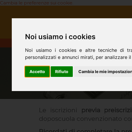
Cambia le preferenze sui cookie.
HOME
CHI SIAMO
LA NOS
Noi usiamo i cookies
Noi usiamo i cookies e altre tecniche di tr
personalizzati e annunci mirati, per analizzare il 
Accetto
Rifiuto
Cambia le mie impostazion
Le iscrizioni
previa preiscriz
doposcuola convenzionato con 
Ricordati di completare la pr