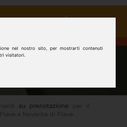
MA
CONTATTI
one nel nostro sito, per mostrarti contenuti
i visitatori.
enerdì
su prenotazione
per il
Piave e Noventa di Piave.