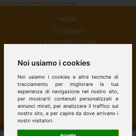
Cambia le preferenze sui cookie.
HOME
CHI SIAMO
LA NOSTRA STORIA
ORATORIO
Noi usiamo i cookies
SCUOLA
Noi usiamo i cookies e altre tecniche di
CINEMA
tracciamento per migliorare la tua
CONTATTI
esperienza di navigazione nel nostro sito,
per mostrarti contenuti personalizzati e
annunci mirati, per analizzare il traffico sul
nostro sito, e per capire da dove arrivano i
nostri visitatori.
ORATORIO DON BOSCO - San Donà di Piave
Accetto