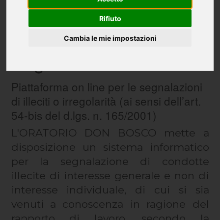
Rifiuto
Whistleblowing -
Cambia le mie impostazioni
Segnalazione illeciti
Piattaforma on line per le segnalazioni
di illeciti o irregolarità (ai sensi dell’art.
54-bis del d.lgs. n. 165/2001)
L'ORATORIO DON BOSCO mette a
disposizione un sistema informatico
per la segnalazione di condotte
illecite di interesse generale e non di
interesse individuale, di cui si sia
venuti a conoscenza in ragione del
rapporto di lavoro, secondo la