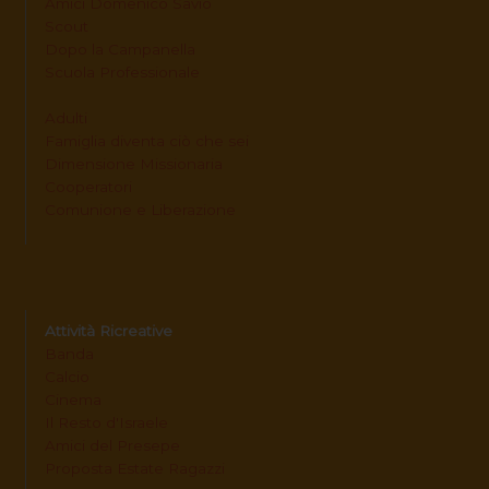
Amici Domenico Savio
Scout
Dopo la Campanella
Scuola Professionale
Adulti
Famiglia diventa ciò che sei
Dimensione Missionaria
Cooperatori
Comunione e Liberazione
Attività Ricreative
Banda
Calcio
Cinema
Il Resto d'Israele
Amici del Presepe
Proposta Estate Ragazzi