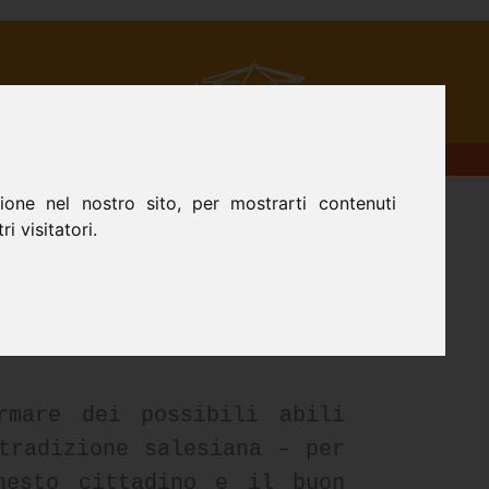
MA
CONTATTI
one nel nostro sito, per mostrarti contenuti
i visitatori.
nate contro il coronavirus
cuola di Musica:
rmare dei possibili abili
tradizione salesiana – per
nesto cittadino e il buon