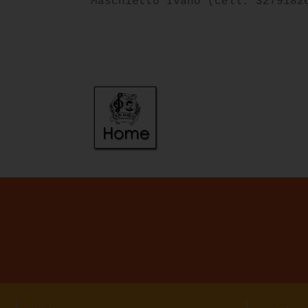
Maschietto Ivano (cell. 3279182