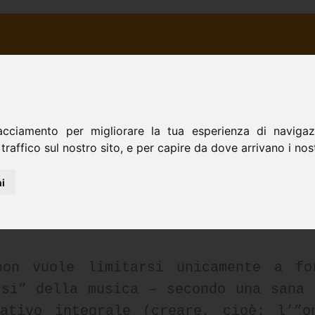
TRA STORIA
ORATORIO
SCUOLA
CINE
ORATORIO DON BOSCO - San Donà di Piave
acciamento per migliorare la tua esperienza di navigazi
traffico sul nostro sito, e per capire da dove arrivano i nostr
ssione...
nel rispetto delle disposizioni ema
i
Carta d'Identità" per introdurre la S
non vuole limitarsi unicamente a fo
rsi” della musica – secondo una sana 
cativo integrale (creare, cioè: l’”o