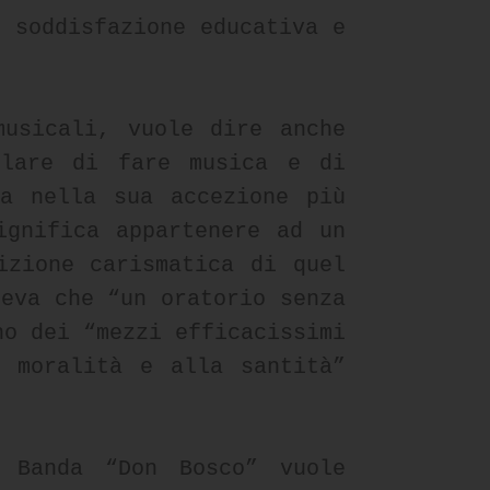
e soddisfazione educativa e
musicali, vuole dire anche
olare di fare musica e di
sa nella sua accezione più
ignifica appartenere ad un
izione carismatica di quel
neva che “un oratorio senza
no dei “mezzi efficacissimi
a moralità e alla santità”
 Banda “Don Bosco” vuole