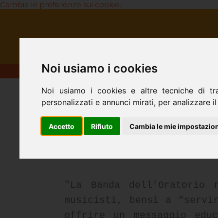
Cambia le preferenze sui cookie.
HOME
CHI SIAMO
LA NOS
Noi usiamo i cookies
Noi usiamo i cookies e altre tecniche di tr
Scuola di Musica
personalizzati e annunci mirati, per analizzare il 
La nostra filosofia, la nostra mi
Accetto
Rifiuto
Cambia le mie impostazion
Un estratto dalla nostra "
"La Banda dell’Oratorio 
musicisti, bensì a “servi
offrire un messaggio edu