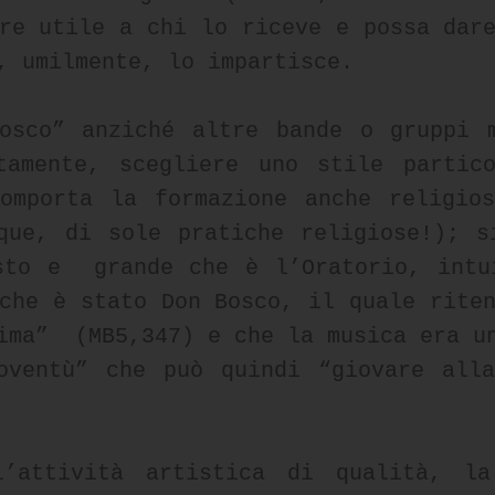
re utile a chi lo riceve e possa dar
, umilmente, lo impartisce.
osco” anziché altre bande o gruppi 
itamente, scegliere uno stile partic
omporta la formazione anche religio
que, di sole pratiche religiose!); s
sto e grande che è l’Oratorio, intu
che è stato Don Bosco, il quale rite
ima” (MB5,347) e che la musica era u
oventù” che può quindi “giovare all
l’attività artistica di qualità, la