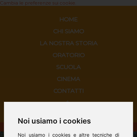
Cambia le preferenze sui cookie.
HOME
CHI SIAMO
LA NOSTRA STORIA
ORATORIO
SCUOLA
CINEMA
CONTATTI
Noi usiamo i cookies
ORATORIO DON BOSCO - San Donà di Piave
Noi usiamo i cookies e altre tecniche di