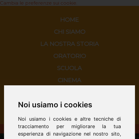
Cambia le preferenze sui cookie.
HOME
CHI SIAMO
LA NOSTRA STORIA
ORATORIO
SCUOLA
CINEMA
CONTATTI
Noi usiamo i cookies
Noi usiamo i cookies e altre tecniche di
tracciamento per migliorare la tua
ORATORIO DON BOSCO - San Donà di Piave
esperienza di navigazione nel nostro sito,