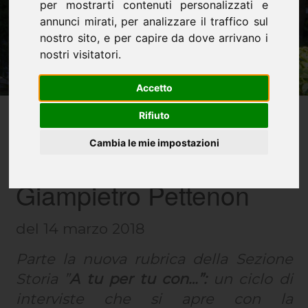
per mostrarti contenuti personalizzati e
annunci mirati, per analizzare il traffico sul
nostro sito, e per capire da dove arrivano i
nostri visitatori.
Accetto
Rifiuto
Cambia le mie impostazioni
A tu per tu con
Giampietro Pettenon
del 14 marzo 2018
Parte la nuova rubrica della Sezione
Storia ”
A tu per tu con…”:
un ciclo di
interviste che si apre con la