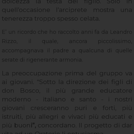
dolcezza la testa del figlio. Solo in
quell’occasione l’arciprete mostra una
tenerezza troppo spesso celata.
E’ un ricordo che ho raccolto anni fa da Leandro
Rizzo, il quale, ancora piccolissimo,
accompagnava il padre a qualcuna di quelle
serate di rigenerante armonia.
La preoccupazione prima del gruppo va
ai giovani. “Sotto la direzione dei figli di
don Bosco, il più grande educatore
moderno - italiano e santo - i nostri
giovani cresceranno puri e forti, più
istruiti, più allegri e vivaci più educati e
più buon
i”,
concordano. Il progetto di dar
vita ad un Oratorio li entusiasma.