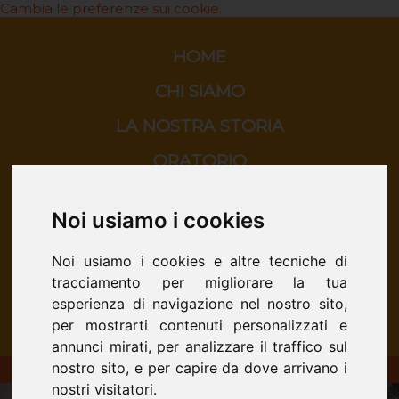
Cambia le preferenze sui cookie.
HOME
CHI SIAMO
LA NOSTRA STORIA
ORATORIO
SCUOLA
Noi usiamo i cookies
CINEMA
Noi usiamo i cookies e altre tecniche di
CONTATTI
tracciamento per migliorare la tua
esperienza di navigazione nel nostro sito,
per mostrarti contenuti personalizzati e
annunci mirati, per analizzare il traffico sul
nostro sito, e per capire da dove arrivano i
ORATORIO DON BOSCO - San Donà di Piave
nostri visitatori.