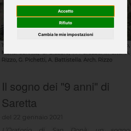
Accetto
Rifiuto
Cambia le mie impostazioni
1923 circa, da sinistra: E. Contri, M. Bastianetto,
Mons. Saretta, G. Bizzaro, F. Peruzzo. In alto: A.
Rizzo, G. Pichetti, A. Battistella. Arch. Rizzo
Il sogno dei "9 anni" di
Saretta
del 22 gennaio 2021
L’Oratorio di San Donà, un sogno