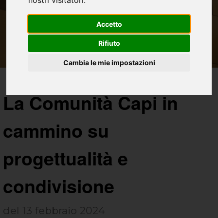
nostri visitatori.
Accetto
Rifiuto
Cambia le mie impostazioni
La Comunità Capi in
cammino su
progettualità e
condivisione
del 13 febbraio 2024