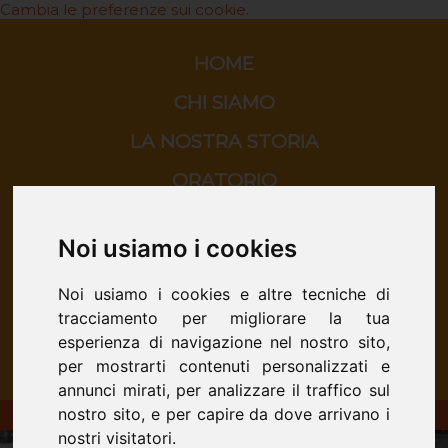
Cambia le preferenze sui cookie.
HOME
CHI SIAMO
LA NOSTRA STORIA
ORATORIO
SCUOLA
Noi usiamo i cookies
CINEMA
Noi usiamo i cookies e altre tecniche di
CONTATTI
tracciamento per migliorare la tua
esperienza di navigazione nel nostro sito,
per mostrarti contenuti personalizzati e
annunci mirati, per analizzare il traffico sul
nostro sito, e per capire da dove arrivano i
ORATORIO DON BOSCO - San Donà di Piave
nostri visitatori.