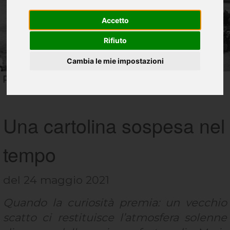
Accetto
Rifiuto
Cambia le mie impostazioni
Primi anni '30, Festa di Maria Ausiliatrice
Una cartolina sospesa nel
tempo
del 24 maggio 2021
Quando la curiosità premia: un vecchio
scatto ci restituisce l’atmosfera solenne