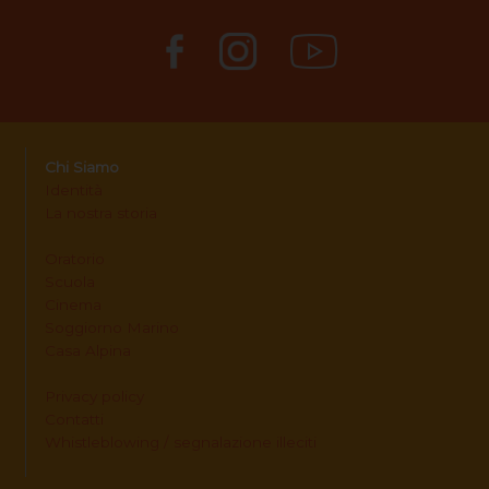
Chi Siamo
Identità
La nostra storia
Oratorio
Scuola
Cinema
Soggiorno Marino
Casa Alpina
Privacy policy
Contatti
Whistleblowing / segnalazione illeciti