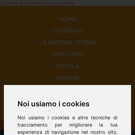
Cambia le preferenze sui cookie.
HOME
CHI SIAMO
LA NOSTRA STORIA
ORATORIO
SCUOLA
CINEMA
CONTATTI
Noi usiamo i cookies
Noi usiamo i cookies e altre tecniche di
tracciamento per migliorare la tua
ORATORIO DON BOSCO - San Donà di Piave
esperienza di navigazione nel nostro sito,