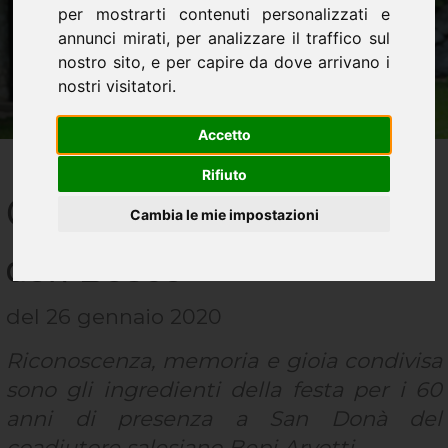
per mostrarti contenuti personalizzati e
annunci mirati, per analizzare il traffico sul
nostro sito, e per capire da dove arrivano i
nostri visitatori.
Accetto
Rifiuto
Celebrare la paternità di
Cambia le mie impostazioni
don Bosco
del 26 gennaio 2020
Riconoscenza, memoria e gioia condivisa
sono gli ingredienti della festa per i 60
anni di presenza a San Donà del
coadiutore salesiano Bepi Arvotti