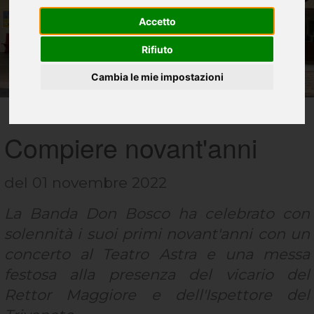
Accetto
Rifiuto
Cambia le mie impostazioni
Compiere novant'anni
del 01 novembre 2022
La Banda Don Bosco ha celebrato con
solennità i suoi primi novant'anni con un
concerto al Teatro Astra e una messa
festosa alla presenza del vicario del
Rettor Maggiore e dell'Ispettore del