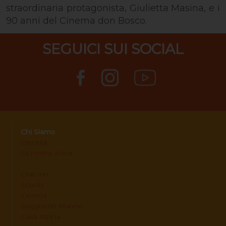
straordinaria protagonista, Giulietta Masina, e i
90 anni del Cinema don Bosco.
SEGUICI SUI SOCIAL
Chi Siamo
Identità
La nostra storia
Oratorio
Scuola
Cinema
Soggiorno Marino
Casa Alpina