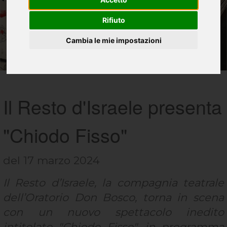
Rifiuto
Cambia le mie impostazioni
Il Resto d'Israele presenta
"Chiodo Fisso"
del 17 marzo 2024
Il Resto d’Israele,
la compagnia teatrale
dell’Oratorio Don Bosco, torna in scena
con un nuovo spettacolo inedito
intitolato "
Chiodo Fisso"
, in programma