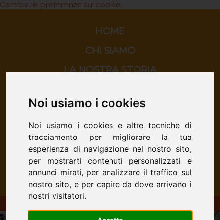
Cambia le preferenze sui cookie.
HOME
CHI SIAMO
LA NOSTRA STORIA
ORATORIO
Noi usiamo i cookies
SCUOLA
Noi usiamo i cookies e altre tecniche di
CINEMA
tracciamento per migliorare la tua
CONTATTI
esperienza di navigazione nel nostro sito,
per mostrarti contenuti personalizzati e
annunci mirati, per analizzare il traffico sul
nostro sito, e per capire da dove arrivano i
nostri visitatori.
ORATORIO DON BOSCO - San Donà di Piave
Accetto