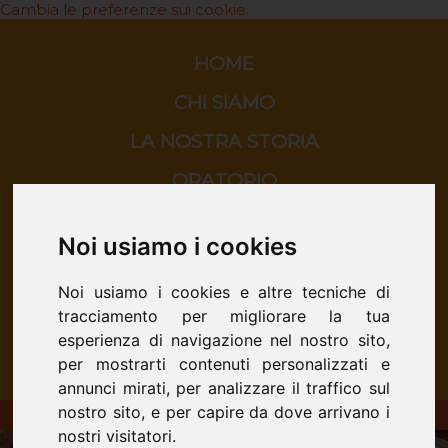
Cambia le preferenze sui cookie.
HOME
CHI SIAMO
LA NOSTRA STORIA
ORATORIO
SCUOLA
Noi usiamo i cookies
CINEMA
Noi usiamo i cookies e altre tecniche di
CONTATTI
tracciamento per migliorare la tua
esperienza di navigazione nel nostro sito,
per mostrarti contenuti personalizzati e
annunci mirati, per analizzare il traffico sul
nostro sito, e per capire da dove arrivano i
ORATORIO DON BOSCO - San Donà di Piave
nostri visitatori.