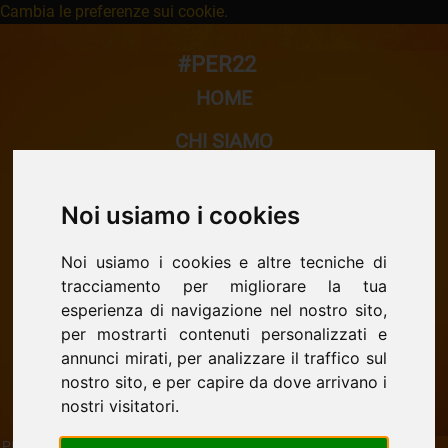
Cambia le preferenze sui cookie.
#PER22
HOME
CHI SIAMO
LA NOSTRA STORIA
Noi usiamo i cookies
ORATORIO
Noi usiamo i cookies e altre tecniche di
SCUOLA
tracciamento per migliorare la tua
CINEMA
esperienza di navigazione nel nostro sito,
per mostrarti contenuti personalizzati e
CONTATTI
annunci mirati, per analizzare il traffico sul
nostro sito, e per capire da dove arrivano i
nostri visitatori.
PROPOSTA ESTATE RAGAZZI Oratorio don Bosco