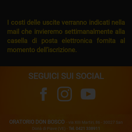
I costi delle uscite verranno indicati nella
mail che invieremo settimanalmente alla
casella di posta elettronica fornita al
momento dell’iscrizione.
SEGUICI SUI SOCIAL
ORATORIO DON BOSCO
- via XIII Martiri, 86 - 30027 San
Donà di Piave (VE) -
Tel. 0421 338911