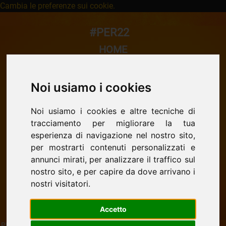
Cambia le preferenze sui cookie.
#PER22
HOME
CHI SIAMO
Noi usiamo i cookies
LA NOSTRA STORIA
Noi usiamo i cookies e altre tecniche di
ORATORIO
tracciamento per migliorare la tua
SCUOLA
esperienza di navigazione nel nostro sito,
per mostrarti contenuti personalizzati e
CINEMA
annunci mirati, per analizzare il traffico sul
nostro sito, e per capire da dove arrivano i
CONTATTI
nostri visitatori.
Accetto
PROPOSTA ESTATE RAGAZZI Oratorio don Bosco