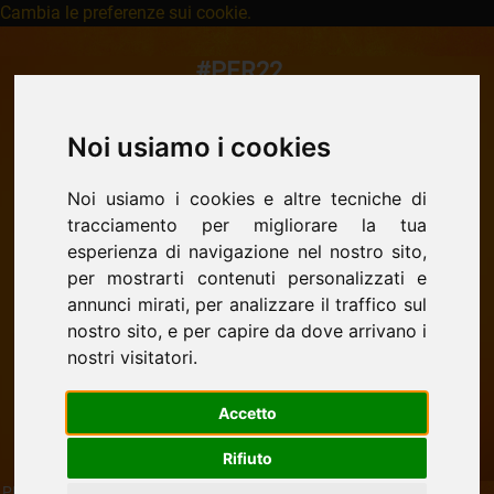
Cambia le preferenze sui cookie.
#PER22
HOME
Noi usiamo i cookies
CHI SIAMO
Noi usiamo i cookies e altre tecniche di
LA NOSTRA STORIA
tracciamento per migliorare la tua
ORATORIO
esperienza di navigazione nel nostro sito,
per mostrarti contenuti personalizzati e
SCUOLA
annunci mirati, per analizzare il traffico sul
nostro sito, e per capire da dove arrivano i
CINEMA
nostri visitatori.
CONTATTI
Accetto
Rifiuto
PROPOSTA ESTATE RAGAZZI Oratorio don Bosco